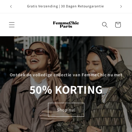
コンテ
ンツに
Gratis Verzending | 30 Dagen Retourgarantie
進む
カ
ー
ト
Ontdek de volledige collectie van FemmeChic nu met
50% KORTING
Shop nu!