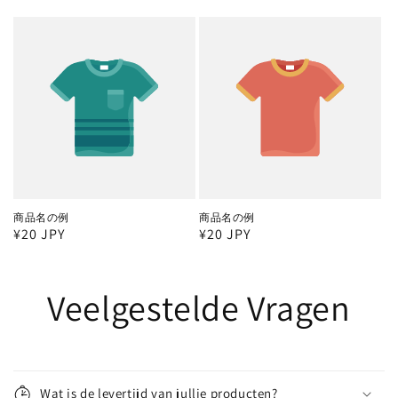
常
常
価
価
格
格
商品名の例
商品名の例
通
¥20 JPY
通
¥20 JPY
常
常
価
価
Veelgestelde Vragen
格
格
Wat is de levertijd van jullie producten?